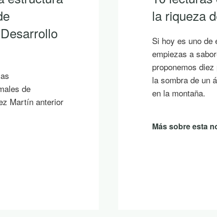
de
la riqueza
 Desarrollo
Si hoy es uno de 
empiezas a sabore
proponemos diez p
ias
la sombra de un á
imales de
en la montaña.
ez Martín anterior
Más sobre esta no