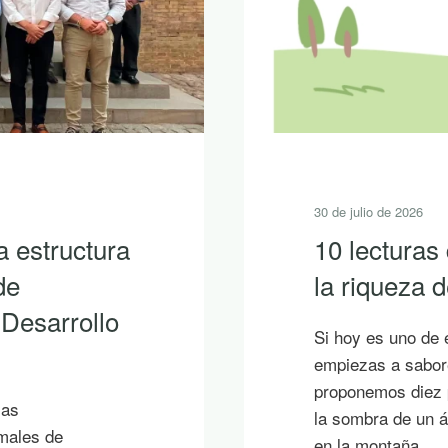
30 de julio de 2026
a estructura
10 lecturas
de
la riqueza
 Desarrollo
Si hoy es uno de 
empiezas a sabore
proponemos diez p
ias
la sombra de un á
imales de
en la montaña.