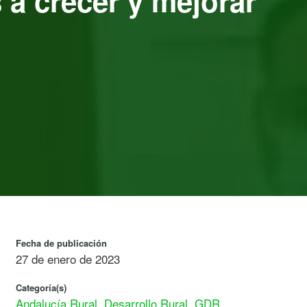
 a crecer y mejorar
Fecha de publicación
27 de enero de 2023
Categoría(s)
Andalucía Rural
,
Desarrollo Rural
,
GDR
,