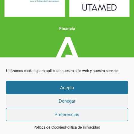
Financia
Utilizamos cookies para optimizar nuestro sitio web y nuestro servicio.
Acepto
Denegar
Aviso Legal
Política de Privacidad
Política de Cookies
Preferencias
Desarrollo y producción
Centro Informático Millenium
Política de Cookies
Política de Privacidad