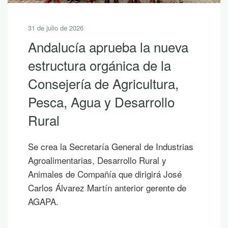
30 de julio de 2026
10 lecturas de verano para
descubrir la riqueza de
Andalucía con LEADER
Si hoy es uno de esos días prometedores en
los que ya empiezas a saborear y planificar
las vacaciones, te proponemos diez
publicaciones para leer junto al mar, bajo la
sombra de un árbol o mientras contemplas
un atardecer en la montaña.
Más sobre esta noticia