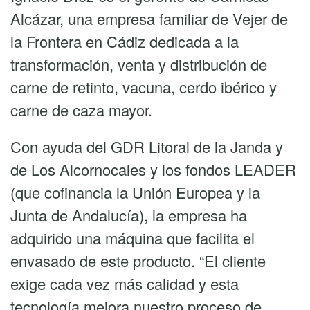
GDR
Alcázar, una empresa familiar de Vejer de
Litoral
la Frontera en Cádiz dedicada a la
de
transformación, venta y distribución de
la
carne de retinto, vacuna, cerdo ibérico y
Janda
carne de caza mayor.
y
de
Con ayuda del GDR Litoral de la Janda y
Los
de Los Alcornocales y los fondos LEADER
Alcornocales
(que cofinancia la Unión Europea y la
apoya
Junta de Andalucía), la empresa ha
la
adquirido una máquina que facilita el
industria
envasado de este producto. “El cliente
agroalimentaria
exige cada vez más calidad y esta
del
tecnología mejora nuestro proceso de