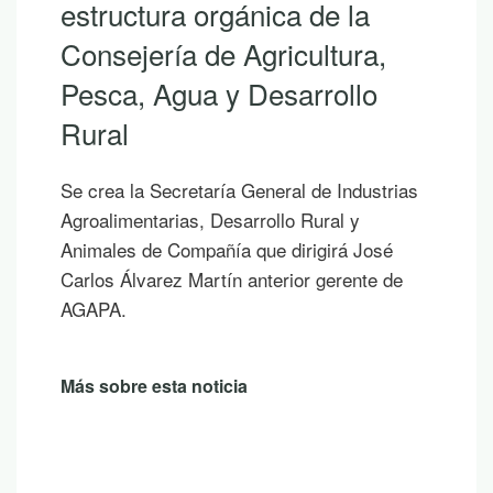
ánica de la
descubrir la r
Agricultura,
Andalucía co
 Desarrollo
Si hoy es uno de eso
los que ya empiezas a
las vacaciones, te p
 General de Industrias
publicaciones para lee
arrollo Rural y
sombra de un árbol o
 que dirigirá José
un atardecer en la mo
 anterior gerente de
Más sobre esta notici
a