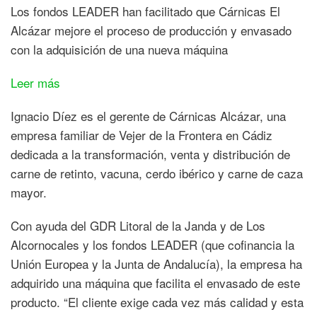
Los fondos LEADER han facilitado que Cárnicas El
Alcázar mejore el proceso de producción y envasado
con la adquisición de una nueva máquina
:
Leer más
El
Ignacio Díez es el gerente de Cárnicas Alcázar, una
GDR
empresa familiar de Vejer de la Frontera en Cádiz
Litoral
dedicada a la transformación, venta y distribución de
de
carne de retinto, vacuna, cerdo ibérico y carne de caza
la
mayor.
Janda
y
Con ayuda del GDR Litoral de la Janda y de Los
de
Alcornocales y los fondos LEADER (que cofinancia la
Los
Unión Europea y la Junta de Andalucía), la empresa ha
Alcornocales
adquirido una máquina que facilita el envasado de este
apoya
producto. “El cliente exige cada vez más calidad y esta
la