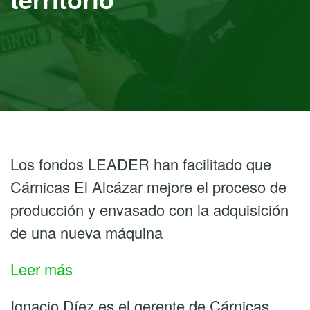
Los fondos LEADER han facilitado que
Cárnicas El Alcázar mejore el proceso de
producción y envasado con la adquisición
de una nueva máquina
:
Leer más
El
Ignacio Díez es el gerente de Cárnicas