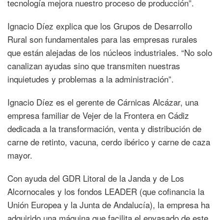
tecnología mejora nuestro proceso de producción”.
industria
agroalimentaria
Ignacio Díez explica que los Grupos de Desarrollo
del
Rural son fundamentales para las empresas rurales
territorio
que están alejadas de los núcleos industriales. “No solo
canalizan ayudas sino que transmiten nuestras
inquietudes y problemas a la administración”.
Ignacio Díez es el gerente de Cárnicas Alcázar, una
empresa familiar de Vejer de la Frontera en Cádiz
dedicada a la transformación, venta y distribución de
carne de retinto, vacuna, cerdo ibérico y carne de caza
mayor.
Con ayuda del GDR Litoral de la Janda y de Los
Alcornocales y los fondos LEADER (que cofinancia la
Unión Europea y la Junta de Andalucía), la empresa ha
adquirido una máquina que facilita el envasado de este