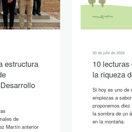
30 de julio de 2026
a estructura
10 lecturas
de
la riqueza
 Desarrollo
Si hoy es uno de 
empiezas a sabore
proponemos diez p
ias
la sombra de un á
imales de
en la montaña.
ez Martín anterior