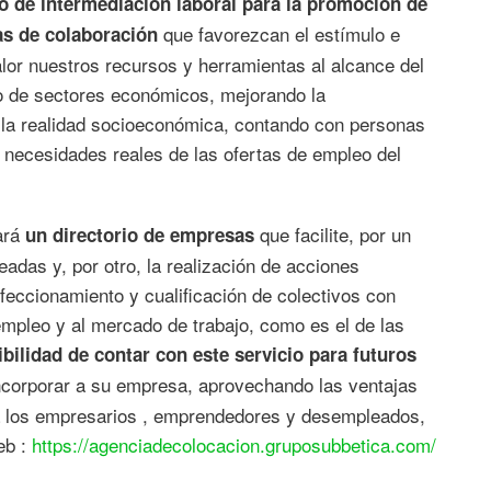
o de intermediación laboral para la promoción de
que favorezcan el estímulo e
ias de colaboración
or nuestros recursos y herramientas al alcance del
to de sectores económicos, mejorando la
 la realidad socioeconómica, contando con personas
 necesidades reales de las ofertas de empleo del
ará
que facilite, por un
un directorio de empresas
eadas y, por otro, la realización de acciones
rfeccionamiento y cualificación de colectivos con
empleo y al mercado de trabajo, como es el de las
ibilidad de contar con este servicio para futuros
ncorporar a su empresa, aprovechando las ventajas
ra los empresarios , emprendedores y desempleados,
eb :
https://agenciadecolocacion.gruposubbetica.com/