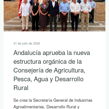
 de 2026
30 de julio
ucía aprueba la nueva
10 le
tura orgánica de la
descub
jería de Agricultura,
Andal
, Agua y Desarrollo
Si hoy e
los que 
las vaca
la Secretaría General de Industrias
publicaci
entarias, Desarrollo Rural y
sombra d