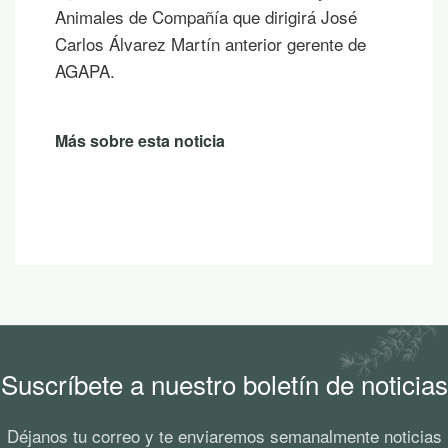
 de Compañía que dirigirá José
un atard
lvarez Martín anterior gerente de
Más sobr
e esta noticia
Suscríbete a nuestro boletín de noticias
Déjanos tu correo y te enviaremos semanalmente noticias