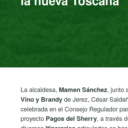
la nueva Toscana
La alcaldesa,
Mamen Sánchez
, junto 
Vino y Brandy
de Jerez, César Saldañ
celebrada en el Consejo Regulador par
proyecto
Pagos del Sherry
, a través 
diversos
articulados en bas