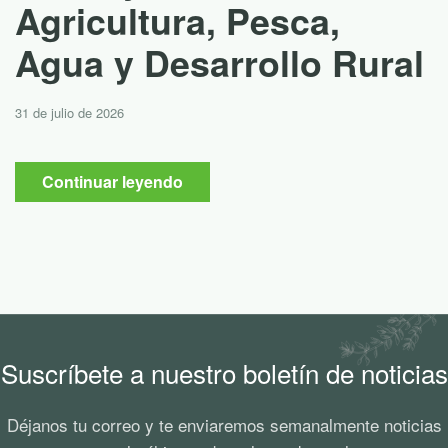
ltura, Pesca,
30 de julio de 202
 Desarrollo Rural
Continuar
6
 leyendo
Suscríbete a nuestro boletín de noticias
Déjanos tu correo y te enviaremos semanalmente noticias