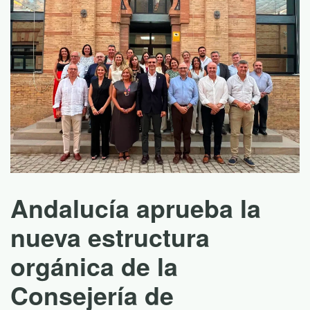
ucía aprueba la
10 lec
 estructura
para d
ca de la
rique
jería de
con 