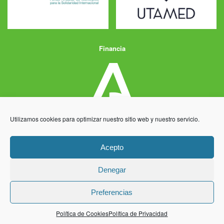
Financia
Utilizamos cookies para optimizar nuestro sitio web y nuestro servicio.
Acepto
Denegar
Aviso Legal
Política de Privacidad
Política de Cookies
Preferencias
Desarrollo y producción
Centro Informático Millenium
Política de Cookies
Política de Privacidad