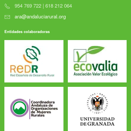
954 769 722 | 618 212 064
ara@andaluciarural.org
Entidades colaboradoras