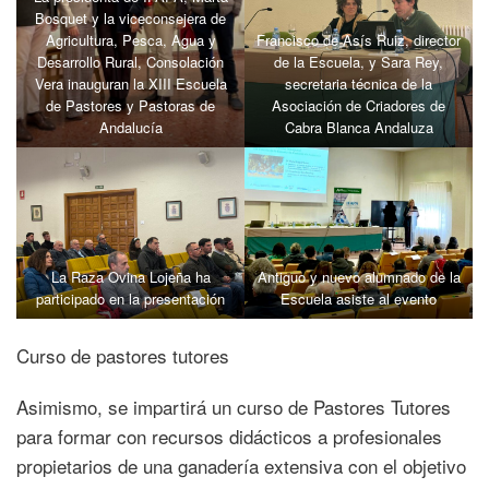
Bosquet y la viceconsejera de
Agricultura, Pesca, Agua y
Francisco de Asís Ruiz, director
Desarrollo Rural, Consolación
de la Escuela, y Sara Rey,
Vera inauguran la XIII Escuela
secretaria técnica de la
de Pastores y Pastoras de
Asociación de Criadores de
Andalucía
Cabra Blanca Andaluza
La Raza Ovina Lojeña ha
Antiguo y nuevo alumnado de la
participado en la presentación
Escuela asiste al evento
Curso de pastores tutores
Asimismo, se impartirá un curso de Pastores Tutores
para formar con recursos didácticos a profesionales
propietarios de una ganadería extensiva con el objetivo