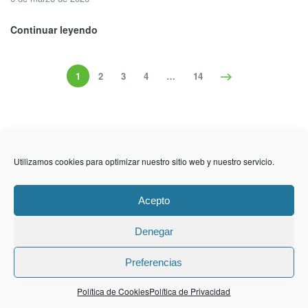
Continuar leyendo
1
2
3
4
…
14
Utilizamos cookies para optimizar nuestro sitio web y nuestro servicio.
Últimas noticias publicadas
Acepto
Denegar
Preferencias
Política de Cookies
Política de Privacidad