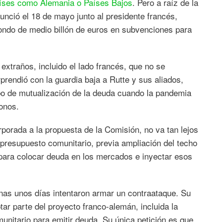
aíses como Alemania o Países Bajos
. Pero a raíz de la
unció el 18 de mayo junto al presidente francés,
ndo de medio billón de euros en subvenciones para
extraños, incluido el lado francés, que no se
rendió con la guardia baja a Rutte y sus aliados,
sbo de mutualización de la deuda cuando la pandemia
onos.
orporada a la propuesta de la Comisión, no va tan lejos
 presupuesto comunitario, previa ampliación del techo
 para colocar deuda en los mercados e inyectar esos
enas unos días intentaron armar un contraataque. Su
tar parte del proyecto franco-alemán, incluida la
unitario para emitir deuda. Su única petición es que