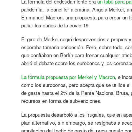
La fórmula del endeudamiento era
un tabú para p
pandemia, la canciller alemana, Angela Merkel, an
Emmanuel Macron, una propuesta para crear un fo
paliar los daños de la covid-19.
El giro de Merkel cogió desprevenidos a propios y 
esperaba tamaña concesión. Pero, sobre todo, sorp
que confiaban en Berlín para frenar cualquier ati
abrió el debate sobre los eurobonos y los coronab
La fórmula propuesta por Merkel y Macron
, e inc
como los eurobonos, pero acepta que se utilice el
de gasta hasta el 2% de la Renta Nacional Bruta,
recursos en forma de subvenciones.
La propuesta desarboló a los frugales, que en ap
plan alternativo, sin embargo, se resignaba a acep
ampliación del techo de gasto del presupuesto com