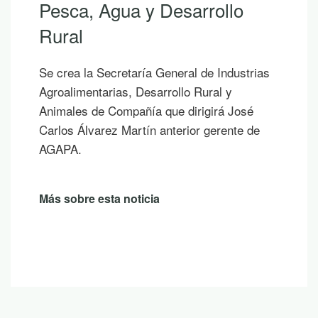
Si hoy es uno de esos días prometedo
los que ya empiezas a saborear y plani
las vacaciones, te proponemos diez
trias
publicaciones para leer junto al mar, ba
sombra de un árbol o mientras contem
sé
un atardecer en la montaña.
 de
Más sobre esta noticia