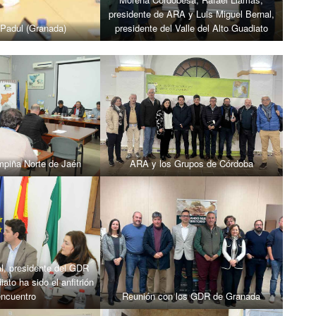
presidente de ARA y Luis Miguel Bernal,
Padul (Granada)
presidente del Valle del Alto Guadiato
piña Norte de Jaén
ARA y los Grupos de Córdoba
al, presidente del GDR
iato ha sido el anfitrión
encuentro
Reunión con los GDR de Granada