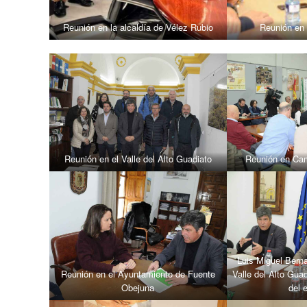
Reunión en la alcaldía de Vélez Rubio
Reunión en 
Reunión en el Valle del Alto Guadiato
Reunión en Cam
Luis Miguel Bern
Reunión en el Ayuntamiento de Fuente
Valle del Alto Guad
Obejuna
del 