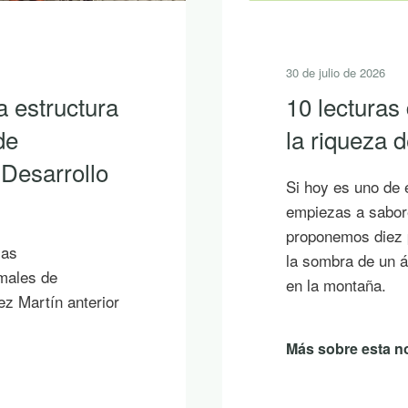
30 de julio de 2026
a estructura
10 lecturas
de
la riqueza
 Desarrollo
Si hoy es uno de 
empiezas a sabore
proponemos diez p
ias
la sombra de un á
imales de
en la montaña.
ez Martín anterior
Más sobre esta no