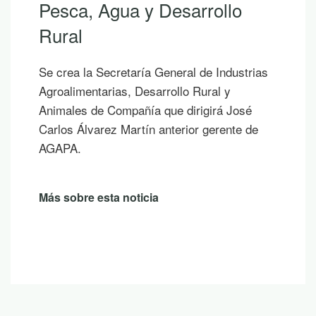
o
Si hoy es uno de esos días promete
los que ya empiezas a saborear y pla
las vacaciones, te proponemos diez
ustrias
publicaciones para leer junto al mar, 
sombra de un árbol o mientras cont
José
un atardecer en la montaña.
te de
Más sobre esta noticia